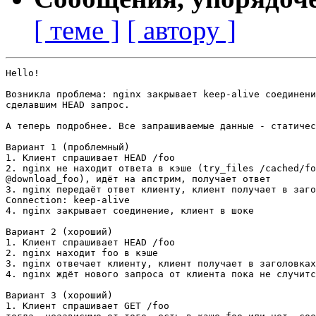
[ теме ]
[ автору ]
Hello!

Возникла проблема: nginx закрывает keep-alive соединени
сделавшим HEAD запрос.

А теперь подробнее. Все запрашиваемые данные - статичес
Вариант 1 (проблемный)

1. Клиент спрашивает HEAD /foo

2. nginx не находит ответа в кэше (try_files /cached/fo
@download_foo), идёт на апстрим, получает ответ

3. nginx передаёт ответ клиенту, клиент получает в заго
Connection: keep-alive

4. nginx закрывает соединение, клиент в шоке

Вариант 2 (хороший)

1. Клиент спрашивает HEAD /foo

2. nginx находит foo в кэше

3. nginx отвечает клиенту, клиент получает в заголовках
4. nginx ждёт нового запроса от клиента пока не случитс
Вариант 3 (хороший)

1. Клиент спрашивает GET /foo
