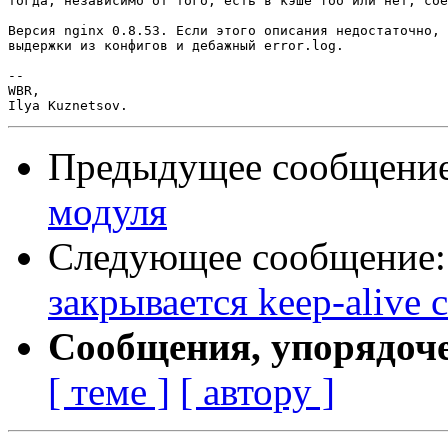
тогда, независимо от того, есть в кэше foo или нет, сое
Версия nginx 0.8.53. Если этого описания недостаточно, 
выдержки из конфигов и дебажный error.log.

--

WBR,

Предыдущее сообщени
модуля
Следующее сообщение
закрывается keep-alive
Сообщения, упорядоч
[ теме ]
[ автору ]