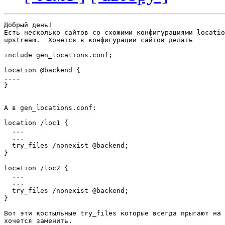
Добрый день!

Есть несколько сайтов со схожими конфигурациями locatio
upstream.  Хочется в конфигурации сайтов делать

include gen_locations.conf;

location @backend {

....

}

А в gen_locations.conf:

location /loc1 {

  ...

  ...

  try_files /nonexist @backend;

}

location /loc2 {

  ...

  ...

  try_files /nonexist @backend;

}

Вот эти костыльные try_files которые всегда прыгают на 