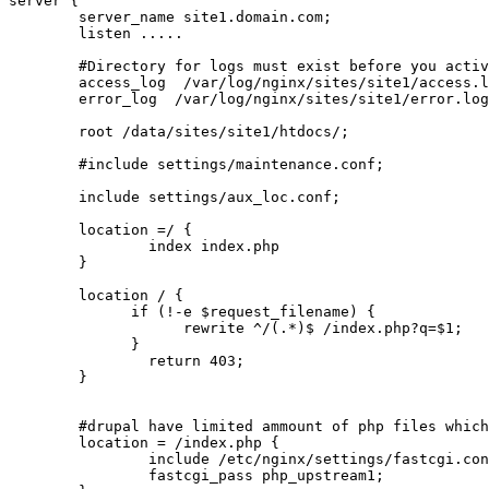
server {

        server_name site1.domain.com;

        listen .....

        #Directory for logs must exist before you activ
        access_log  /var/log/nginx/sites/site1/access.l
        error_log  /var/log/nginx/sites/site1/error.log
        root /data/sites/site1/htdocs/;

        #include settings/maintenance.conf;

        include settings/aux_loc.conf;

        location =/ {

                index index.php

        }

        location / {

              if (!-e $request_filename) {

                    rewrite ^/(.*)$ /index.php?q=$1;

              }

                return 403;

        }

        #drupal have limited ammount of php files which
        location = /index.php {

                include /etc/nginx/settings/fastcgi.con
                fastcgi_pass php_upstream1;
