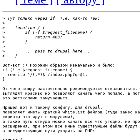
>
>
>
>
>
>
>
>
>
Вот-вот :) Похожим образом изначально и было:

if (!-e $request_filename) {

  rewrite ^/(.*)$ /index.php?q=$1;

}

От чего всюду настоятельно рекомендуется отказываться. 
выглядят красиво но позволяют качать чего попало, а пот
это регэкспами замучаешься.

Пришел вот к такому конфигу, для drupal,

позволяет иметь краткий whitelist файлов (туда занес ка
скрипты что идут с модулями),

а также путь откуда можно качать все что угодно, не про
расширения, при этом все иные существующие файлы будут 
а несуществующие пути уходить на PHP:
