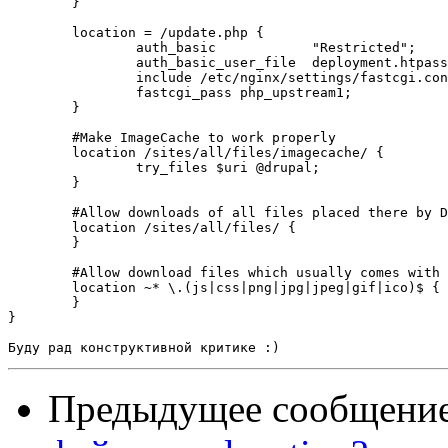
        }

        location = /update.php {

                auth_basic            "Restricted";

                auth_basic_user_file  deployment.htpass
                include /etc/nginx/settings/fastcgi.con
                fastcgi_pass php_upstream1;

        }

        #Make ImageCache to work properly

        location /sites/all/files/imagecache/ {

                try_files $uri @drupal;

        }

        #Allow downloads of all files placed there by D
        location /sites/all/files/ {

        }

        #Allow download files which usually comes with 
        location ~* \.(js|css|png|jpg|jpeg|gif|ico)$ {

        }

}

Предыдущее сообщени