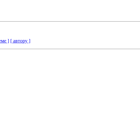
еме ]
[ автору ]