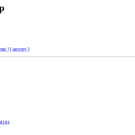
p
еме ]
[ автору ]
8193