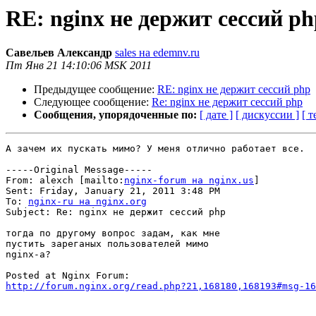
RE: nginx не держит сессий ph
Савельев Александр
sales на edemnv.ru
Пт Янв 21 14:10:06 MSK 2011
Предыдущее сообщение:
RE: nginx не держит сессий php
Следующее сообщение:
Re: nginx не держит сессий php
Сообщения, упорядоченные по:
[ дате ]
[ дискуссии ]
[ т
А зачем их пускать мимо? У меня отлично работает все. 

-----Original Message-----

From: alexch [mailto:
nginx-forum на nginx.us
] 

Sent: Friday, January 21, 2011 3:48 PM

To: 
nginx-ru на nginx.org
Subject: Re: nginx не держит сессий php

тогда по другому вопрос задам, как мне

пустить зареганых пользователей мимо

nginx-a?

http://forum.nginx.org/read.php?21,168180,168193#msg-16