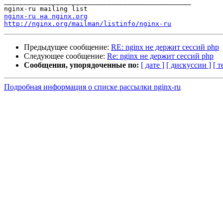
_______________________________________________

nginx-ru на nginx.org
http://nginx.org/mailman/listinfo/nginx-ru
Предыдущее сообщение:
RE: nginx не держит сессий php
Следующее сообщение:
Re: nginx не держит сессий php
Сообщения, упорядоченные по:
[ дате ]
[ дискуссии ]
[ т
Подробная информация о списке рассылки nginx-ru