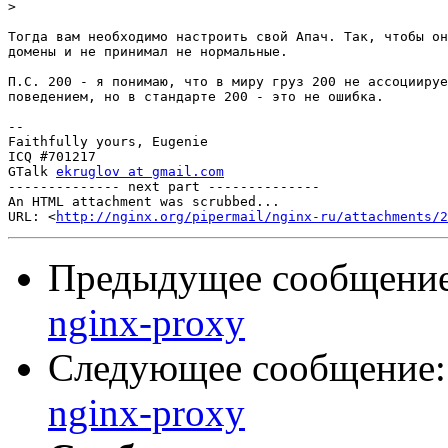
>
Тогда вам необходимо настроить свой Апач. Так, чтобы он
домены и не принимал не нормальные.

П.С. 200 - я понимаю, что в миру груз 200 не ассоциируе
поведением, но в стандарте 200 - это не ошибка.

-- 

Faithfully yours, Eugenie

ICQ #701217

GTalk 
ekruglov at gmail.com
-------------- next part --------------

An HTML attachment was scrubbed...

URL: <
http://nginx.org/pipermail/nginx-ru/attachments/2
Предыдущее сообщени
nginx-proxy
Следующее сообщение
nginx-proxy