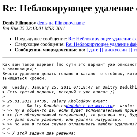
Re: Неблокирующее удаление
Denis Filimonov
denis на filimonov.name
Вт Янв 25 22:13:01 MSK 2011
Предыдущее сообщение:
Re: Неблокирующее удаление ф
Следующее сообщение:
Re: Неблокирующее удаление фа
Сообщения, упорядоченные по:
[ дате ]
[ дискуссии ]
[ т
Как вам такой вариант (по сути это вариант уже описаног
в реализации):

Вместо удаления делать rename в каталог-отстойник, кото
вычищаться кроном.

On Tuesday, January 25, 2011 07:18:47 am Dmitry Dedukhi
>
>
>
>
 > ----- Dmitry Dedukhin<
dedukhin на mail.ru
>
>
>
>
>
>