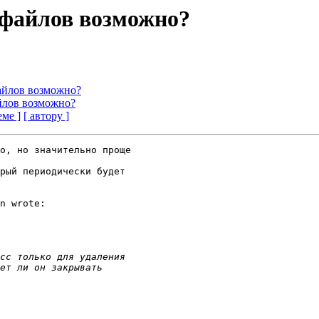
 файлов возможно?
айлов возможно?
йлов возможно?
еме ]
[ автору ]
о, но значительно проще 

рый периодически будет 

n wrote:
