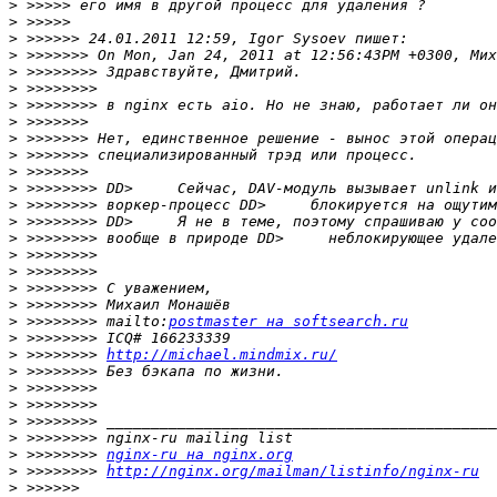
>
>
>
>
>
>
>
>
>
>
>
>
>
>
>
>
>
>
>
>
 >>>>>>>> mailto:
postmaster на softsearch.ru
>
>
 >>>>>>>> 
http://michael.mindmix.ru/
>
>
>
>
>
>
 >>>>>>>> 
nginx-ru на nginx.org
>
 >>>>>>>> 
http://nginx.org/mailman/listinfo/nginx-ru
>