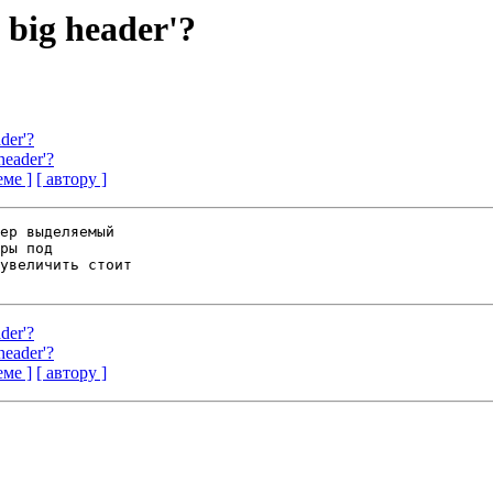
 big header'?
der'?
header'?
еме ]
[ автору ]
ер выделяемый

ры под

увеличить стоит

der'?
header'?
еме ]
[ автору ]