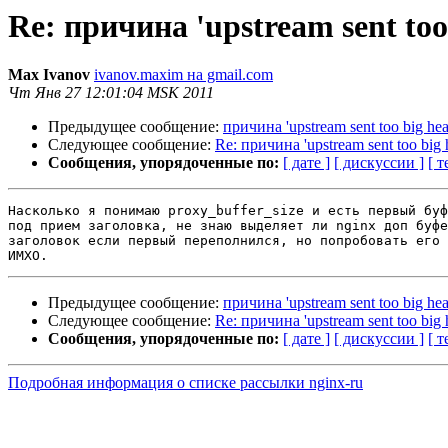
Re: причина 'upstream sent too
Max Ivanov
ivanov.maxim на gmail.com
Чт Янв 27 12:01:04 MSK 2011
Предыдущее сообщение:
причина 'upstream sent too big hea
Следующее сообщение:
Re: причина 'upstream sent too big 
Сообщения, упорядоченные по:
[ дате ]
[ дискуссии ]
[ т
Насколько я понимаю proxy_buffer_size и есть первый буф
под прием заголовка, не знаю выделяет ли nginx доп буфе
заголовок если первый переполнился, но попробовать его 
Предыдущее сообщение:
причина 'upstream sent too big hea
Следующее сообщение:
Re: причина 'upstream sent too big 
Сообщения, упорядоченные по:
[ дате ]
[ дискуссии ]
[ т
Подробная информация о списке рассылки nginx-ru