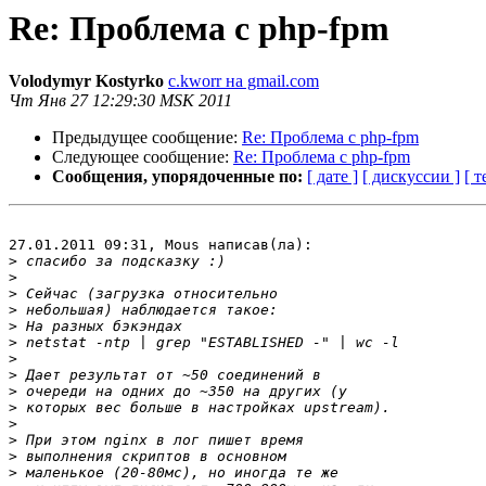
Re: Проблема с php-fpm
Volodymyr Kostyrko
c.kworr на gmail.com
Чт Янв 27 12:29:30 MSK 2011
Предыдущее сообщение:
Re: Проблема с php-fpm
Следующее сообщение:
Re: Проблема с php-fpm
Сообщения, упорядоченные по:
[ дате ]
[ дискуссии ]
[ т
27.01.2011 09:31, Mous написав(ла):

>
>
>
>
>
>
>
>
>
>
>
>
>
>