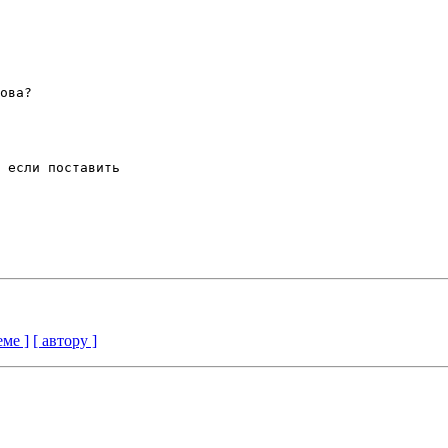
ова?

 если поставить 

еме ]
[ автору ]