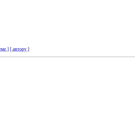
еме ]
[ автору ]