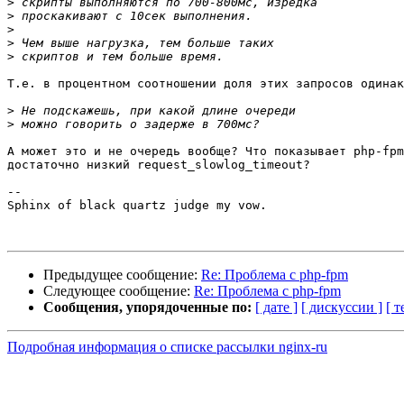
>
>
>
>
>
Т.е. в процентном соотношении доля этих запросов одинак
>
>
А может это и не очередь вообще? Что показывает php-fpm
достаточно низкий request_slowlog_timeout?

-- 

Sphinx of black quartz judge my vow.

Предыдущее сообщение:
Re: Проблема с php-fpm
Следующее сообщение:
Re: Проблема с php-fpm
Сообщения, упорядоченные по:
[ дате ]
[ дискуссии ]
[ т
Подробная информация о списке рассылки nginx-ru