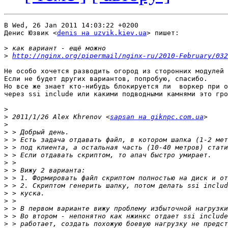
В Wed, 26 Jan 2011 14:03:22 +0200

Денис Юзвик <
denis на uzvik.kiev.ua
> пишет:

>
>
http://nginx.org/pipermail/nginx-ru/2010-February/032
Не особо хочется разводить огород из сторонних модулей 
Если не будет других вариантов, попробую, спасибо.

Но все же знает кто-нибудь блокируется ли  воркер при о
через ssi include или какими подводными камнями это гро
>
>
 2011/1/26 Alex Khrenov <
sapsan на giknpc.com.ua
>
>
>
>
>
>
>
>
>
>
>
>
>
>