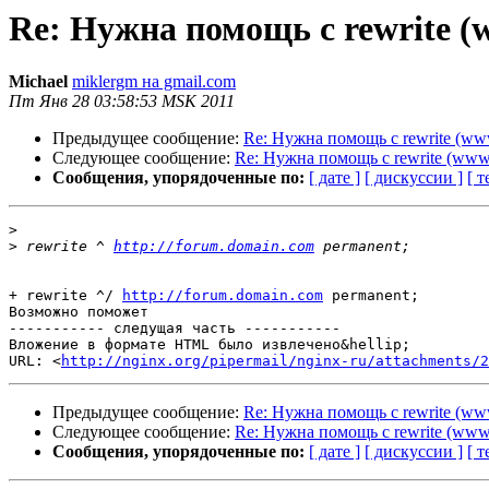
Re: Нужна помощь с rewrite 
Michael
miklergm на gmail.com
Пт Янв 28 03:58:53 MSK 2011
Предыдущее сообщение:
Re: Нужна помощь с rewrite (ww
Следующее сообщение:
Re: Нужна помощь с rewrite (www
Сообщения, упорядоченные по:
[ дате ]
[ дискуссии ]
[ т
>
>
 rewrite ^ 
http://forum.domain.com
+ rewrite ^/ 
http://forum.domain.com
 permanent;

Возможно поможет

----------- следущая часть -----------

Вложение в формате HTML было извлечено&hellip;

URL: <
http://nginx.org/pipermail/nginx-ru/attachments/2
Предыдущее сообщение:
Re: Нужна помощь с rewrite (ww
Следующее сообщение:
Re: Нужна помощь с rewrite (www
Сообщения, упорядоченные по:
[ дате ]
[ дискуссии ]
[ т