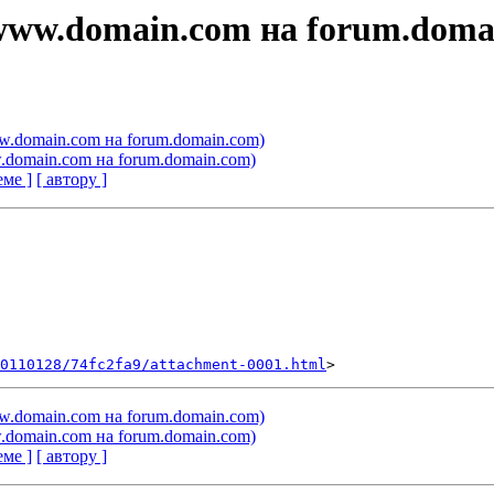
(www.domain.com на forum.doma
w.domain.com на forum.domain.com)
.domain.com на forum.domain.com)
еме ]
[ автору ]
0110128/74fc2fa9/attachment-0001.html
w.domain.com на forum.domain.com)
.domain.com на forum.domain.com)
еме ]
[ автору ]