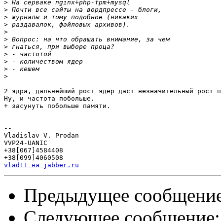
>
>
>
>
>
>
>
>
>
>
>
2 ядра, дальнейший рост ядер даст незначительный рост п
Ну, и частота побольше.

+ засунуть побольше памяти.

-- 

Vladislav V. Prodan

VVP24-UANIC

+38[067]4584408

vlad11 на jabber.ru
Предыдущее сообщени
Следующее сообщение