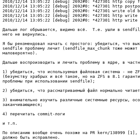
2010/12/14 13:05:22 [debug] 2692#0: *427301 http copy f
2010/12/14 13:05:22 [debug] 2692#0: *427301 http postpo
2010/12/14 13:05:22 [debug] 2692#0: *427301 write old b
2010/12/14 13:05:22 [debug] 2692#0: *427301 http write 
2010/12/14 13:05:22 [debug] 2692#0: *427301 http write 
Дальше лог обрывается, видимо всё.  Т.е. ушли в sendfil
него не вернулись.

Я бы рекомендовал начать с простого: убедиться, что вык
sendfile проблему лечит (sendfile_max_chunk тоже может 
маловероятно).

Дальше воспроизводить и лечить проблему в ядре, в частн
1) убедиться, что используемая файловая система - не ZF
(безумству храбрых и всё такое, но на ZFS в 8.1 гаранти
проблемы при использовании sendfile);

2) убедиться, что рассматриваемый файл нормально читает
3) внимательно изучить различные системные ресурсы, осо
заканчивающиеся;

4) перечитать commit-логи

и т.п.

По описанию вообще очень похоже на PR kern/138999 [1], 
должно быть исправлено.
