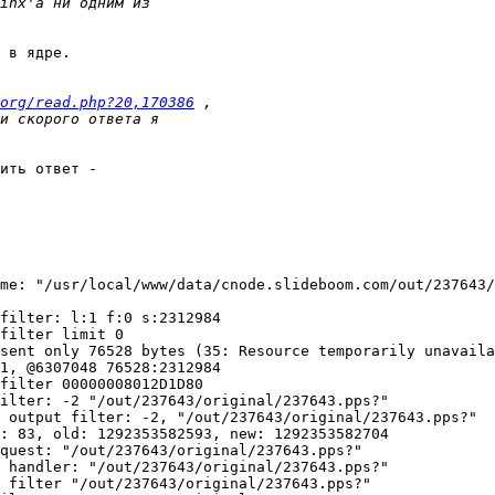
 в ядре.  

org/read.php?20,170386
ить ответ - 

 

me: "/usr/local/www/data/cnode.slideboom.com/out/237643/
filter: l:1 f:0 s:2312984

filter limit 0

sent only 76528 bytes (35: Resource temporarily unavaila
1, @6307048 76528:2312984

filter 00000008012D1D80

ilter: -2 "/out/237643/original/237643.pps?"

 output filter: -2, "/out/237643/original/237643.pps?"

: 83, old: 1292353582593, new: 1292353582704

quest: "/out/237643/original/237643.pps?"

 handler: "/out/237643/original/237643.pps?"

 filter "/out/237643/original/237643.pps?"
