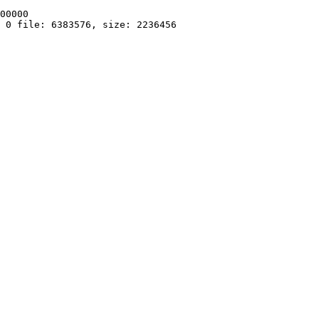
00000

 0 file: 6383576, size: 2236456
