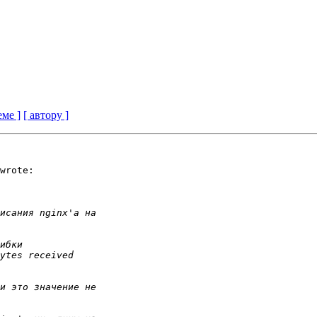
еме ]
[ автору ]
wrote:
