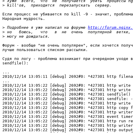
>
>
Если процесс не убивается по kill -9 - значит, проблема
Народная мудрость.

>
 Подробнее я уже написал на форуме 
http://forum.nginx.
>
>
Форум - вообще "не очень популярен", если хочется получ
лучше пользоваться списком рассылки.

Судя по логу - проблема возникает при очередном уходе в
sendfile():

...

2010/12/14 13:05:11 [debug] 2692#0: *427301 http filena
...

2010/12/14 13:05:22 [debug] 2692#0: *427301 http write 
2010/12/14 13:05:22 [debug] 2692#0: *427301 http write 
2010/12/14 13:05:22 [debug] 2692#0: *427301 sendfile() 
2010/12/14 13:05:22 [debug] 2692#0: *427301 sendfile: -
2010/12/14 13:05:22 [debug] 2692#0: *427301 http write 
2010/12/14 13:05:22 [debug] 2692#0: *427301 http copy f
2010/12/14 13:05:22 [debug] 2692#0: *427301 http writer
2010/12/14 13:05:22 [debug] 2692#0: *427301 event timer
2010/12/14 13:05:22 [debug] 2692#0: *427301 http run re
2010/12/14 13:05:22 [debug] 2692#0: *427301 http writer
2010/12/14 13:05:22 [debug] 2692#0: *427301 http output