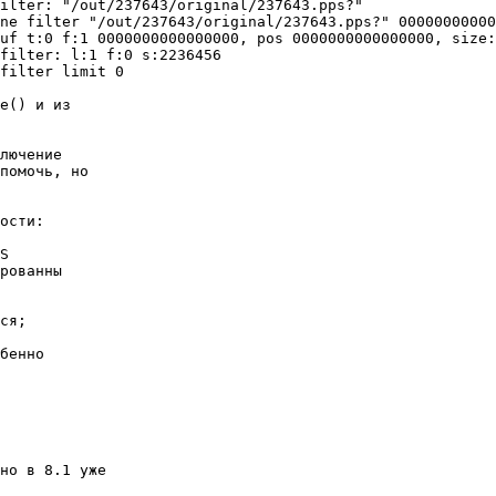
ilter: "/out/237643/original/237643.pps?"

ne filter "/out/237643/original/237643.pps?" 00000000000
uf t:0 f:1 0000000000000000, pos 0000000000000000, size:
filter: l:1 f:0 s:2236456

filter limit 0

e() и из 

лючение 

помочь, но 

ости:

S 

рованны 

ся;

бенно 

но в 8.1 уже 
