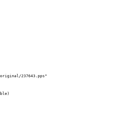
original/237643.pps"

ble)
