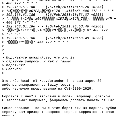
>
>
>
>
>
>
>
>
>
>
>
>
>
>
>
>
>
>
>
Это либо head -n1 /dev/urandom | nc ваш-адрес 80

либо целенаправленное fuzzy testing

либо неумелое прощупывание на CVE-2009-2629.

Бороться с чем? С записями в логе? Например, grep-ом.

С запросами? Например, файрволом дропать пакеты от 192.
Самое главное - зачем с этим бороться? Вы подняли публи
сервис, вам приходят запросы, сервер корректно отвечает