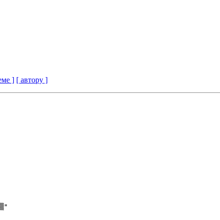
еме ]
[ автору ]