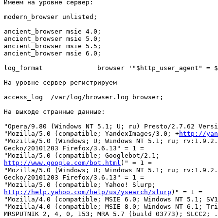
Имеем на уровне сервер:

modern_browser unlisted;

ancient_browser msie 4.0;

ancient_browser msie 5.0;

ancient_browser msie 5.5;

ancient_browser msie 6.0;

log_format		browser '"$http_user_agent" = $ancient_browser = $modern_browser';

На уровне сервер регистрируем

access_log  /var/log/browser.log browser;

На выходе странные данные:

"Opera/9.80 (Windows NT 5.1; U; ru) Presto/2.7.62 Versi
"Mozilla/5.0 (compatible; YandexImages/3.0; +
http://yan
"Mozilla/5.0 (Windows; U; Windows NT 5.1; ru; rv:1.9.2.
Gecko/20101203 Firefox/3.6.13" = 1 =

http://www.google.com/bot.html
)" = 1 =

"Mozilla/5.0 (Windows; U; Windows NT 5.1; ru; rv:1.9.2.
Gecko/20101203 Firefox/3.6.13" = 1 =

http://help.yahoo.com/help/us/ysearch/slurp
)" = 1 =

"Mozilla/4.0 (compatible; MSIE 6.0; Windows NT 5.1; SV1
"Mozilla/4.0 (compatible; MSIE 8.0; Windows NT 6.1; Tri
MRSPUTNIK 2, 4, 0, 153; MRA 5.7 (build 03773); SLCC2; .