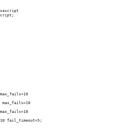
vascript

cript;

max_fails=10

 max_fails=10

max_fails=10

10 fail_timeout=5;
