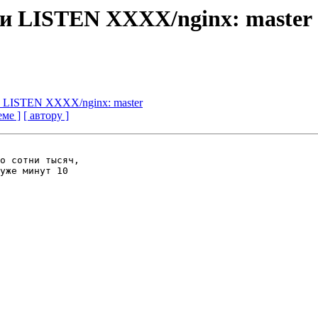
чи LISTEN ХХХХ/nginx: master
чи LISTEN ХХХХ/nginx: master
еме ]
[ автору ]
о сотни тысяч,

уже минут 10
