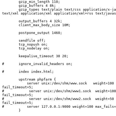
        gzip_min_length 110;

        gzip_buffers 4 8k;

        gzip_types text/plain text/css application/x-ja
text/xml application/xml application/xml+rss text/javas
        output_buffers 4 32k;

        client_max_body_size 10M;

        postpone_output 1460;

        sendfile off;

        tcp_nopush on;

        tcp_nodelay on;

        keepalive_timeout 30 20;

#       ignore_invalid_headers on;

#       index index.html;

        upstream phpfarm {

            server unix:/dev/shm/www.sock   weight=100 
fail_timeout=5;

#            server unix:/dev/shm/www1.sock  weight=100
fail_timeout=5;

#            server unix:/dev/shm/www2.sock  weight=50 
fail_timeout=5;

#           server 127.0.0.1:9000 weight=100 max_fails=
        }
