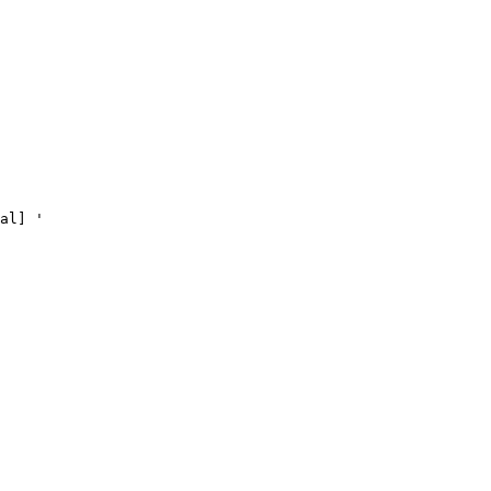
al] '
