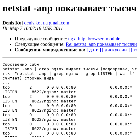
netstat -anp показывает тыся
Denis Kot
denis.kot на gmail.com
Пн Мар 7 16:07:18 MSK 2011
Предыдущее сообщение:
ngx_http_browser_module
Следующее сообщение:
Re: netstat -anp показывает тыся
Сообщения, упорядоченные по:
[ дате ]
[ дискуссии ]
[ т
Собственно сабж

netstat -anp | grep nginx выдает тысячи (подозреваю, чт
т.к. "netstat -anp | grep nginx | grep LISTEN | wc -l" 
считает) строчек вида:

....

tcp        2      0 0.0.0.0:80              0.0.0.0:*

LISTEN      8622/nginx: master

tcp        2      0 0.0.0.0:80              0.0.0.0:*

LISTEN      8622/nginx: master

tcp        0      0 0.0.0.0:80              0.0.0.0:*

LISTEN      8622/nginx: master

tcp        0      0 0.0.0.0:80              0.0.0.0:*

LISTEN      8622/nginx: master

tcp        0      0 0.0.0.0:80              0.0.0.0:*

LISTEN      8622/nginx: master

tcp        0      0 0.0.0.0:80              0.0.0.0:*
