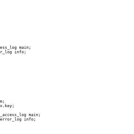
ess_log main;

r_log info;

m;

x.key;

_access_log main;

error_log info;
