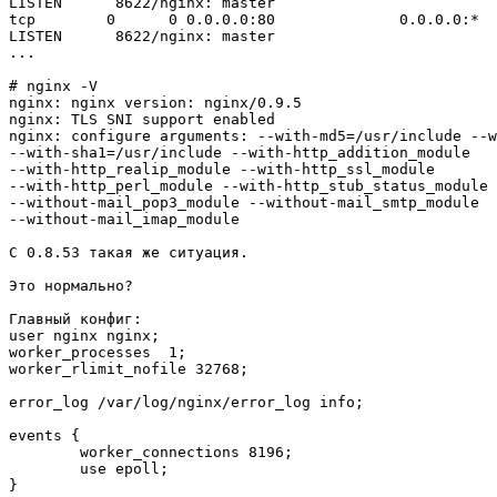
LISTEN      8622/nginx: master

tcp        0      0 0.0.0.0:80              0.0.0.0:*

LISTEN      8622/nginx: master

...

# nginx -V

nginx: nginx version: nginx/0.9.5

nginx: TLS SNI support enabled

nginx: configure arguments: --with-md5=/usr/include --w
--with-sha1=/usr/include --with-http_addition_module

--with-http_realip_module --with-http_ssl_module

--with-http_perl_module --with-http_stub_status_module

--without-mail_pop3_module --without-mail_smtp_module

--without-mail_imap_module

С 0.8.53 такая же ситуация.

Это нормально?

Главный конфиг:

user nginx nginx;

worker_processes  1;

worker_rlimit_nofile 32768;

error_log /var/log/nginx/error_log info;

events {

        worker_connections 8196;

        use epoll;

}
