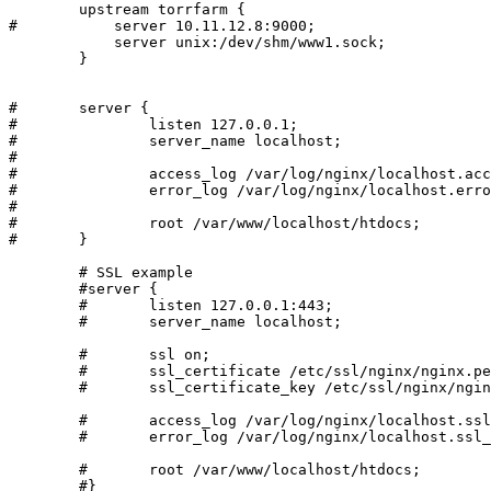
        upstream torrfarm {

#           server 10.11.12.8:9000;

            server unix:/dev/shm/www1.sock;

        }

#       server {

#               listen 127.0.0.1;

#               server_name localhost;

#

#               access_log /var/log/nginx/localhost.acc
#               error_log /var/log/nginx/localhost.erro
#

#               root /var/www/localhost/htdocs;

#       }

        # SSL example

        #server {

        #       listen 127.0.0.1:443;

        #       server_name localhost;

        #       ssl on;

        #       ssl_certificate /etc/ssl/nginx/nginx.pe
        #       ssl_certificate_key /etc/ssl/nginx/ngin
        #       access_log /var/log/nginx/localhost.ssl
        #       error_log /var/log/nginx/localhost.ssl_
        #       root /var/www/localhost/htdocs;

        #}
