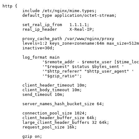
http {

        include /etc/nginx/mime.types;

        default_type application/octet-stream;

        set_real_ip_from   1.1.1.1;

        real_ip_header     X-Real-IP;

        proxy_cache_path /var/www/nginx/proxy

        levels=1:2 keys_zone=zonename:64m max_size=512m

        inactive=30d;

        log_format main

                '$remote_addr - $remote_user [$time_loc
                '"$request" $status $bytes_sent '

                '"$http_referer" "$http_user_agent" '

                '"$gzip_ratio"';

        client_header_timeout 10m;

        client_body_timeout 10m;

        send_timeout 10m;

        server_names_hash_bucket_size 64;

        connection_pool_size 1024;

        client_header_buffer_size 64k;

        large_client_header_buffers 32 64k;

        request_pool_size 16k;

        gzip on;
