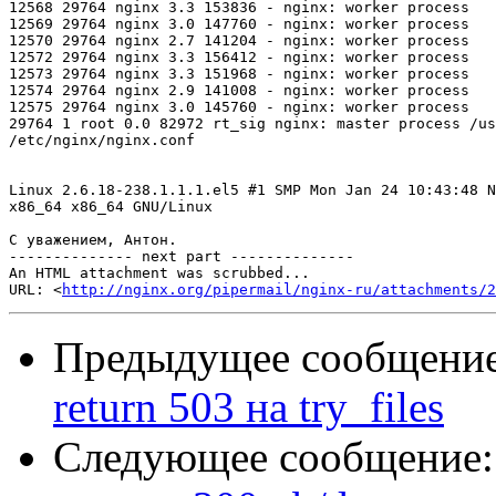
12568 29764 nginx 3.3 153836 - nginx: worker process

12569 29764 nginx 3.0 147760 - nginx: worker process

12570 29764 nginx 2.7 141204 - nginx: worker process

12572 29764 nginx 3.3 156412 - nginx: worker process

12573 29764 nginx 3.3 151968 - nginx: worker process

12574 29764 nginx 2.9 141008 - nginx: worker process

12575 29764 nginx 3.0 145760 - nginx: worker process

29764 1 root 0.0 82972 rt_sig nginx: master process /us
/etc/nginx/nginx.conf

Linux 2.6.18-238.1.1.1.el5 #1 SMP Mon Jan 24 10:43:48 N
x86_64 x86_64 GNU/Linux

С уважением, Антон.

-------------- next part --------------

An HTML attachment was scrubbed...

URL: <
http://nginx.org/pipermail/nginx-ru/attachments/2
Предыдущее сообщени
return 503 на try_files
Следующее сообщение