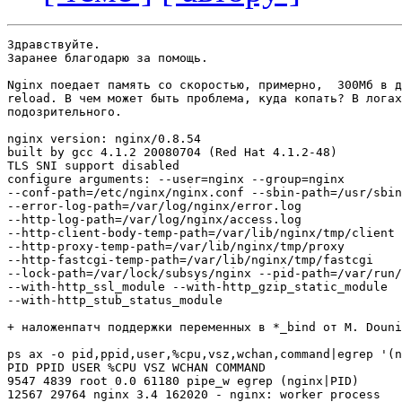
Здравствуйте.

Заранее благодарю за помощь.

Nginx поедает память со скоростью, примерно,  300Мб в д
reload. В чем может быть проблема, куда копать? В логах
подозрительного.

nginx version: nginx/0.8.54

built by gcc 4.1.2 20080704 (Red Hat 4.1.2-48)

TLS SNI support disabled

configure arguments: --user=nginx --group=nginx

--conf-path=/etc/nginx/nginx.conf --sbin-path=/usr/sbin
--error-log-path=/var/log/nginx/error.log

--http-log-path=/var/log/nginx/access.log

--http-client-body-temp-path=/var/lib/nginx/tmp/client

--http-proxy-temp-path=/var/lib/nginx/tmp/proxy

--http-fastcgi-temp-path=/var/lib/nginx/tmp/fastcgi

--lock-path=/var/lock/subsys/nginx --pid-path=/var/run/
--with-http_ssl_module --with-http_gzip_static_module

--with-http_stub_status_module

+ наложенпатч поддержки переменных в *_bind от M. Douni
ps ax -o pid,ppid,user,%cpu,vsz,wchan,command|egrep '(n
PID PPID USER %CPU VSZ WCHAN COMMAND

9547 4839 root 0.0 61180 pipe_w egrep (nginx|PID)

12567 29764 nginx 3.4 162020 - nginx: worker process
