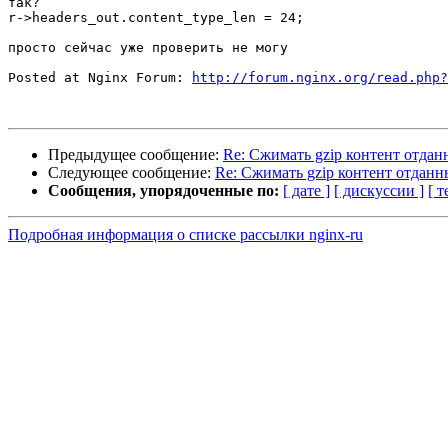
так?

r->headers_out.content_type_len = 24;

просто сейчас уже проверить не могу

Posted at Nginx Forum: 
http://forum.nginx.org/read.php?
Предыдущее сообщение:
Re: Сжимать gzip контент отда
Следующее сообщение:
Re: Сжимать gzip контент отдан
Сообщения, упорядоченные по:
[ дате ]
[ дискуссии ]
[ т
Подробная информация о списке рассылки nginx-ru