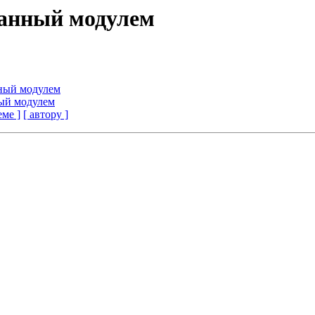
данный модулем
нный модулем
ный модулем
еме ]
[ автору ]