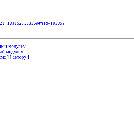
21,183152,183359#msg-183359
нный модулем
ный модулем
еме ]
[ автору ]