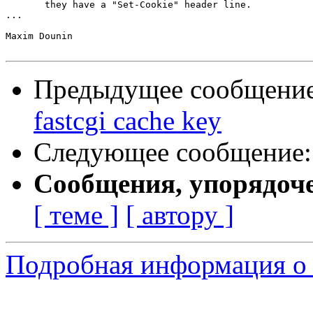
       they have a "Set-Cookie" header line.

...

Maxim Dounin

Предыдущее сообщени
fastcgi cache key
Следующее сообщение
Сообщения, упорядоч
[ теме ]
[ автору ]
Подробная информация о 