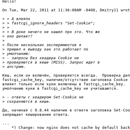
Hello!

On Tue, Mar 22, 2011 at 11:36:08AM -0400, Dmitry11 wrot
>
>
>
>
>
>
>
>
>
>
>
>
Кеш, если он включён, проверяется всегда.  Проверка дел
fastcgi_cache_key, наличие/отсутствие заголовка Cookie 
влияет только если куки включены в fastcgi_cache_key.  
умолчанию куки в fastcgi_cache_key не учитываются.

>
>
Да, начиная c 0.8.44 наличие в ответе заголовка Set-Coo
запрещает кеширование ответа.

...

    *) Change: now nginx does not cache by default back