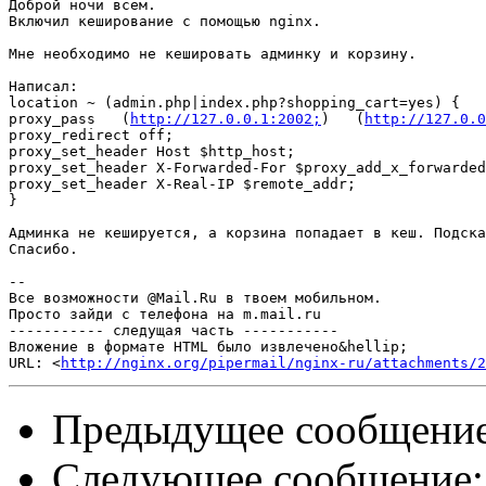
Доброй ночи всем. 

Включил кеширование с помощью nginx.

Мне необходимо не кешировать админку и корзину.

Написал:

location ~ (admin.php|index.php?shopping_cart=yes) {

proxy_pass   (
http://127.0.0.1:2002;
)   (
http://127.0.0
proxy_redirect off;

proxy_set_header Host $http_host;

proxy_set_header X-Forwarded-For $proxy_add_x_forwarded
proxy_set_header X-Real-IP $remote_addr;

}

Админка не кешируется, а корзина попадает в кеш. Подска
Спасибо.

--

Все возможности @Mail.Ru в твоем мобильном.

Просто зайди с телефона на m.mail.ru

----------- следущая часть -----------

Вложение в формате HTML было извлечено&hellip;

URL: <
http://nginx.org/pipermail/nginx-ru/attachments/2
Предыдущее сообщени
Следующее сообщение