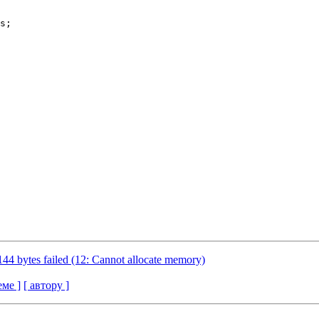
s;

44 bytes failed (12: Cannot allocate memory)
еме ]
[ автору ]