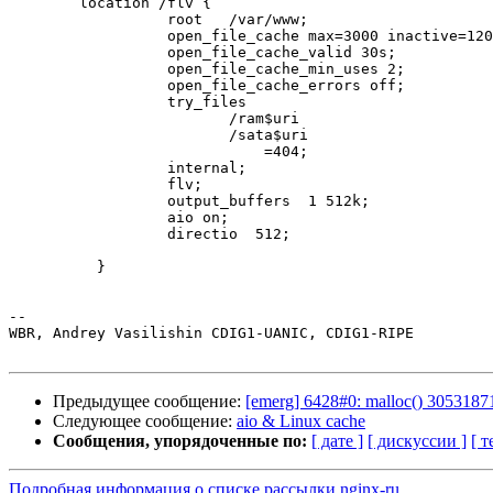
        location /flv {

                  root   /var/www;

                  open_file_cache max=3000 inactive=120
                  open_file_cache_valid 30s;

                  open_file_cache_min_uses 2;

                  open_file_cache_errors off;

                  try_files

                         /ram$uri

                         /sata$uri

                             =404;

                  internal;

                  flv;

                  output_buffers  1 512k;

                  aio on;

                  directio  512;

          }

-- 

WBR, Andrey Vasilishin CDIG1-UANIC, CDIG1-RIPE

Предыдущее сообщение:
[emerg] 6428#0: malloc() 30531871
Следующее сообщение:
aio & Linux cache
Сообщения, упорядоченные по:
[ дате ]
[ дискуссии ]
[ т
Подробная информация о списке рассылки nginx-ru