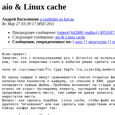
aio & Linux cache
Андрей Василишин
a.vasilishin на kpi.ua
Вс Мар 27 03:39:17 MSD 2011
Предыдущее сообщение:
[emerg] 6428#0: malloc() 30531871
Следующее сообщение:
aio & Linux cache
Сообщения, упорядоченные по:
[ дате ]
[ дискуссии ]
[ т
Всем привет!

Заметил, что с использованием aio + directio не использ
кеш, так как оперативы стало в избытке решил сделать св
none on /var/www/ram/flv type tmpfs (rw,size=10g,mode=1
По крону каждые 5 минут сравнивается список открытых фа
количеством коннектов к каждому, со списком в РАМ, удал
копируются нужные файлы. Проблема возникает на стадии у
нгинкс не отдаст последнему клиенту, последний кусок фа
продолжает занимать место, тем самым не давая записать 
недостатка места.

Вопрос: как сделать подобие  Linux cache, чтобы файл из
удалялся "мгновенно" или как сделать кеш средствами нги
Сейчас конфиг выглядит так:
