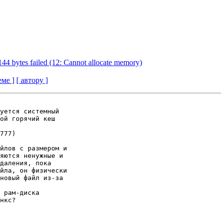
44 bytes failed (12: Cannot allocate memory)
еме ]
[ автору ]
уется системный 

ой горячий кеш

777)

йлов с размером и 

яются ненужные и 

даления, пока 

йла, он физически 

новый файл из-за 

 рам-диска 

нкс?
