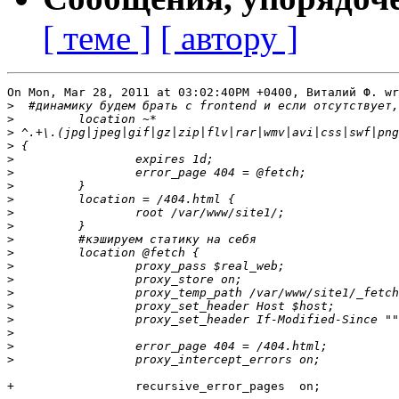
[ теме ]
[ автору ]
On Mon, Mar 28, 2011 at 03:02:40PM +0400, Виталий Ф. wr
>
>
>
>
>
>
>
>
>
>
>
>
>
>
>
>
>
>
>
>
+                 recursive_error_pages  on;
