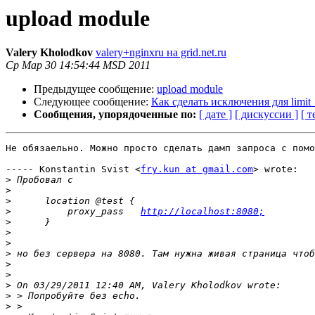
upload module
Valery Kholodkov
valery+nginxru на grid.net.ru
Ср Мар 30 14:54:44 MSD 2011
Предыдущее сообщение:
upload module
Следующее сообщение:
Как сделать исключения для limit
Сообщения, упорядоченные по:
[ дате ]
[ дискуссии ]
[ т
Не обязаельно. Можно просто сделать дамп запроса с помо
----- Konstantin Svist <
fry.kun at gmail.com
> wrote:

>
>
>
>
          proxy_pass   
http://localhost:8080;
>
>
>
>
>
>
>
>
>