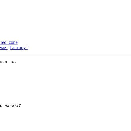
_req_zone
еме ]
[ автору ]
щью nc.
