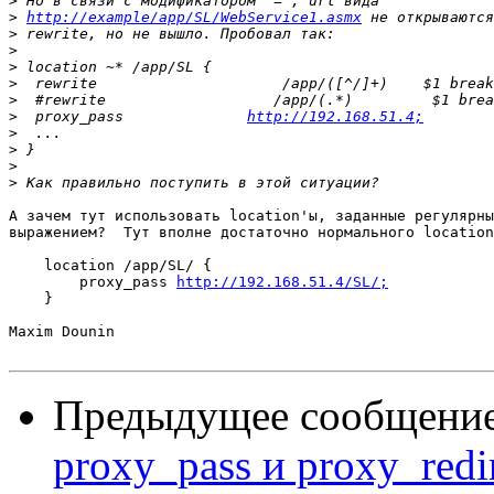
>
>
http://example/app/SL/WebService1.asmx
>
>
>
>
>
>
  proxy_pass              
http://192.168.51.4;
>
>
>
>
А зачем тут использовать location'ы, заданные регулярны
выражением?  Тут вполне достаточно нормального location
    location /app/SL/ {

        proxy_pass 
http://192.168.51.4/SL/;
    }

Maxim Dounin

Предыдущее сообщени
proxy_pass и proxy_redi