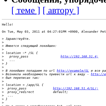
[ теме ]
[ автору ]
Hello!

On Tue, May 03, 2011 at 04:27:01PM +0900, Alexander Pet
>
>
>
>
>
>
   proxy_pass                 
http://192.168.51.4;
>
>
>
>
 В локейшен попадаем по url 
http://example/SL
>
 Возникла необходимость привести url к виду - 
http://e
>
>
>
>
  proxy_pass              
http://192.168.51.4/SL/;
>
>
>
>