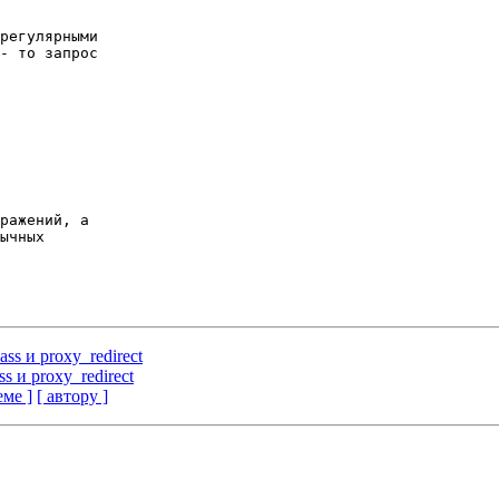
регулярными 

- то запрос 

 

ражений, а 

ычных 

ss и proxy_redirect
s и proxy_redirect
еме ]
[ автору ]