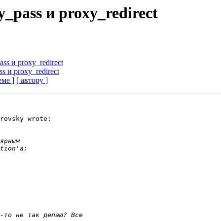
_pass и proxy_redirect
ss и proxy_redirect
s и proxy_redirect
еме ]
[ автору ]
rovsky wrote:
