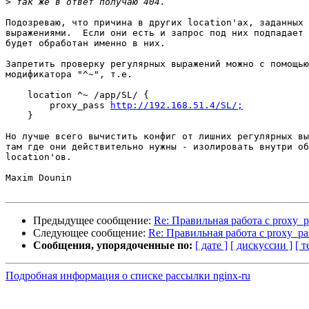
>
Подозреваю, что причина в других location'ах, заданных 
выражениями.  Если они есть и запрос под них подпадает 
будет обработан именно в них.

Запретить проверку регулярных выражений можно с помощью
модификатора "^~", т.е.

    location ^~ /app/SL/ {

        proxy_pass 
http://192.168.51.4/SL/;
    }

Но лучше всего вычистить конфиг от лишних регулярных вы
там где они действительно нужны - изолировать внутри об
location'ов.

Maxim Dounin

Предыдущее сообщение:
Re: Правильная работа с proxy_pa
Следующее сообщение:
Re: Правильная работа с proxy_pas
Сообщения, упорядоченные по:
[ дате ]
[ дискуссии ]
[ т
Подробная информация о списке рассылки nginx-ru