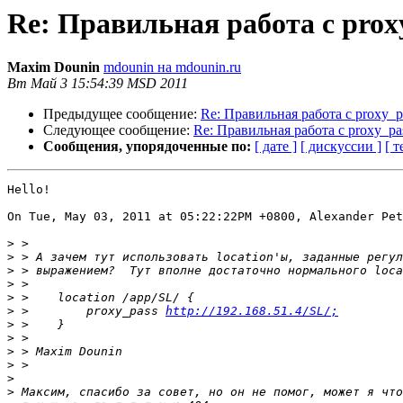
Re: Правильная работа с proxy
Maxim Dounin
mdounin на mdounin.ru
Вт Май 3 15:54:39 MSD 2011
Предыдущее сообщение:
Re: Правильная работа с proxy_pa
Следующее сообщение:
Re: Правильная работа с proxy_pas
Сообщения, упорядоченные по:
[ дате ]
[ дискуссии ]
[ т
Hello!

On Tue, May 03, 2011 at 05:22:22PM +0800, Alexander Pet
>
>
>
>
>
>
 >        proxy_pass 
http://192.168.51.4/SL/;
>
>
>
>
>
>