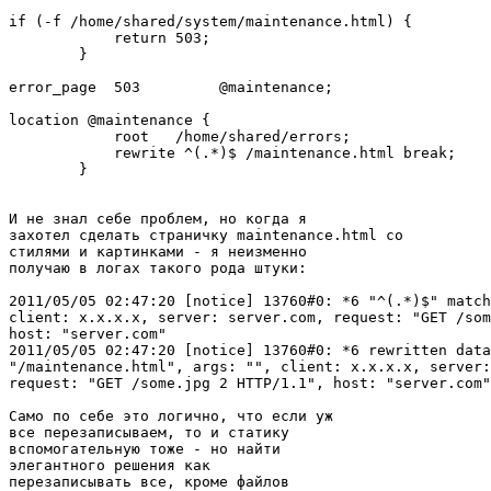
if (-f /home/shared/system/maintenance.html) {

            return 503;

        }

error_page  503         @maintenance;

location @maintenance {

            root   /home/shared/errors;

            rewrite ^(.*)$ /maintenance.html break;

        }

И не знал себе проблем, но когда я

захотел сделать страничку maintenance.html со

стилями и картинками - я неизменно

получаю в логах такого рода штуки:

2011/05/05 02:47:20 [notice] 13760#0: *6 "^(.*)$" match
client: x.x.x.x, server: server.com, request: "GET /som
host: "server.com"

2011/05/05 02:47:20 [notice] 13760#0: *6 rewritten data
"/maintenance.html", args: "", client: x.x.x.x, server:
request: "GET /some.jpg 2 HTTP/1.1", host: "server.com"

Само по себе это логично, что если уж

все перезаписываем, то и статику

вспомогательную тоже - но найти

элегантного решения как

перезаписывать все, кроме файлов
