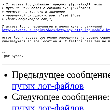
>
>
>
>
>
http://sysoev.ru/nginx/docs/http/ngx_http_log_module.ht
error_log и access_log можно определять на уровне серве
унаследуются во все location'ы. С fastcgi_pass так не п
-- 

Igor Sysoev

Предыдущее сообщени
путях лог-файлов
Следующее сообщение
путях лог-файлов