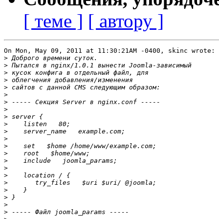
[ теме ]
[ автору ]
On Mon, May 09, 2011 at 11:30:21AM -0400, skinc wrote:

>
>
>
>
>
>
>
>
>
>
>
>
>
>
>
>
>
>
>
>
>
>