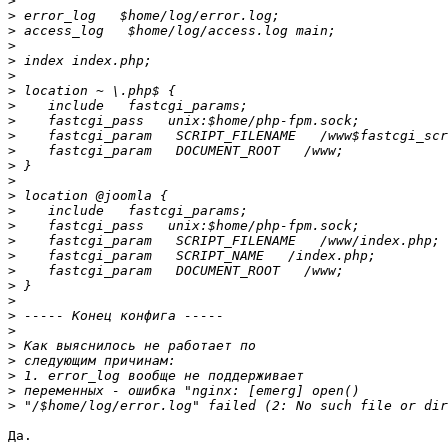
>
>
>
>
>
>
>
>
>
>
>
>
>
>
>
>
>
>
>
>
>
>
>
>
>
>
>
>
Да.
