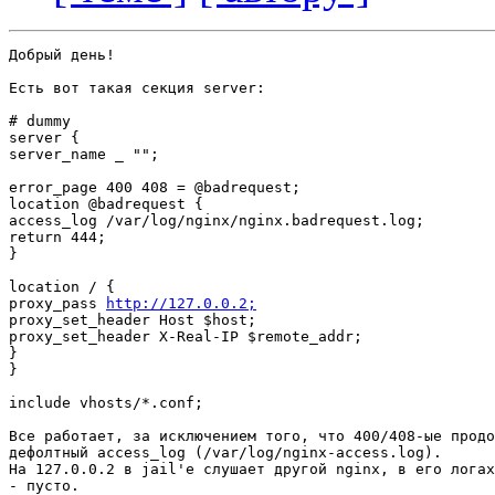
Добрый день!

Есть вот такая секция server:

# dummy

server {

server_name _ "";

error_page 400 408 = @badrequest;

location @badrequest {

access_log /var/log/nginx/nginx.badrequest.log;

return 444;

}

location / {

proxy_pass 
http://127.0.0.2;
proxy_set_header Host $host;

proxy_set_header X-Real-IP $remote_addr;

}

}

include vhosts/*.conf;

Все работает, за исключением того, что 400/408-ые продо
дефолтный access_log (/var/log/nginx-access.log).

На 127.0.0.2 в jail'е слушает другой nginx, в его логах
- пусто.
