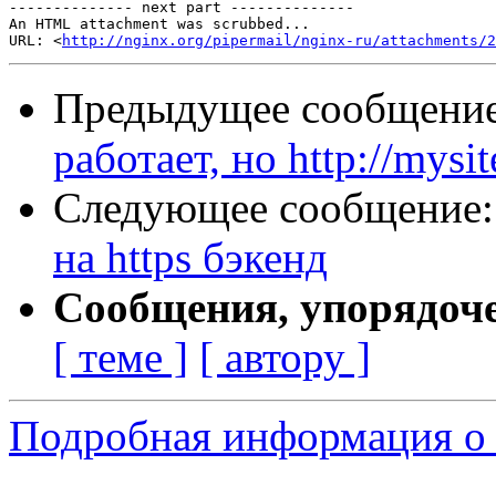
-------------- next part --------------

An HTML attachment was scrubbed...

URL: <
http://nginx.org/pipermail/nginx-ru/attachments/2
Предыдущее сообщени
работает, но http://mys
Следующее сообщение
на https бэкенд
Сообщения, упорядоч
[ теме ]
[ автору ]
Подробная информация о 