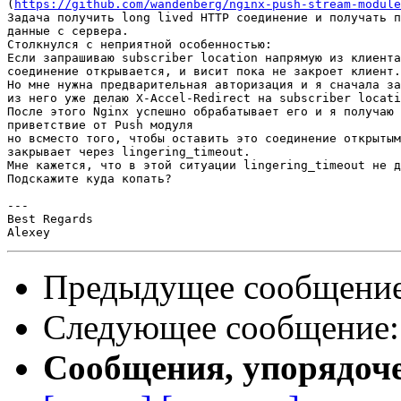
(
https://github.com/wandenberg/nginx-push-stream-module
Задача получить long lived HTTP соединение и получать п
данные с сервера.

Столкнулся с неприятной особенностью:

Если запрашиваю subscriber location напрямую из клиента
соединение открывается, и висит пока не закроет клиент.

Но мне нужна предварительная авторизация и я сначала за
из него уже делаю X-Accel-Redirect на subscriber locati
После этого Nginх успешно обрабатывает его и я получаю 
приветствие от Push модуля

но всместо того, чтобы оставить это соединение открытым
закрывает через lingering_timeout.

Мне кажется, что в этой ситуации lingering_timeout не д
Подскажите куда копать?

---

Best Regards

Предыдущее сообщени
Следующее сообщение
Сообщения, упорядоч