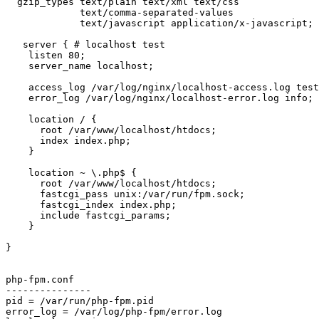
  gzip_types text/plain text/xml text/css

             text/comma-separated-values

             text/javascript application/x-javascript;

   server { # localhost test

    listen 80;

    server_name localhost;

    access_log /var/log/nginx/localhost-access.log test
    error_log /var/log/nginx/localhost-error.log info;

    location / {

      root /var/www/localhost/htdocs;

      index index.php;

    }

    location ~ \.php$ {

      root /var/www/localhost/htdocs;

      fastcgi_pass unix:/var/run/fpm.sock;

      fastcgi_index index.php;

      include fastcgi_params;

    }

}

php-fpm.conf

---------------

pid = /var/run/php-fpm.pid

error_log = /var/log/php-fpm/error.log
