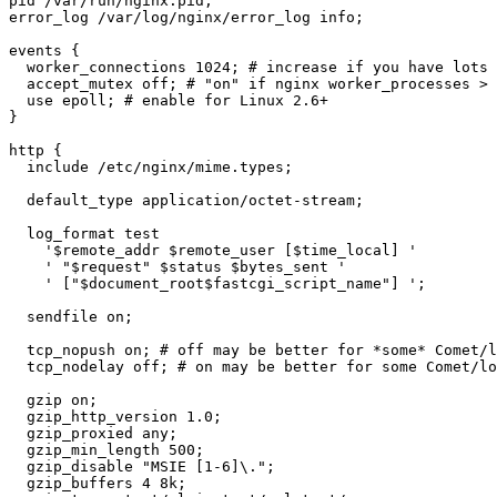
pid /var/run/nginx.pid;

error_log /var/log/nginx/error_log info;

events {

  worker_connections 1024; # increase if you have lots 
  accept_mutex off; # "on" if nginx worker_processes > 
  use epoll; # enable for Linux 2.6+

}

http {

  include /etc/nginx/mime.types;

  default_type application/octet-stream;

  log_format test

    '$remote_addr $remote_user [$time_local] '

    ' "$request" $status $bytes_sent '

    ' ["$document_root$fastcgi_script_name"] ';

  sendfile on;

  tcp_nopush on; # off may be better for *some* Comet/l
  tcp_nodelay off; # on may be better for some Comet/lo
  gzip on;

  gzip_http_version 1.0;

  gzip_proxied any;

  gzip_min_length 500;

  gzip_disable "MSIE [1-6]\.";

  gzip_buffers 4 8k;
