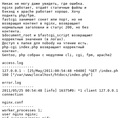
Никак не могу даже увидеть, где ошибка.

nginx работает, отдаёт статичные файлы и

бэкэнд к apache работает хорошо. Хочу

поднять php/fpm.

fastcgi занимает сокет или порт, но не

возвращая контент в nginx, возвращает

нормальные заголовки и статус 200, но без

контента.

$document_root и $fastcgi_script возвращают

корректные значения (в логах).

Доступ к папке для nobody на чтение есть.

php-cgi index.php возвращает корректный

контент.

Gentoo, php собран с модулями cli, cgi, fpm, apache2

access.log

---------------

127.0.0.1 - [25/May/2011:00:54:48 +0400] "GET /index.ph
160 ["/var/www/localhost/htdocs/index.php"]

error.log

---------------

2011/05/25 00:54:48 [info] 16375#0: *1 client 127.0.0.1
connection

nginx.conf

---------------

worker_processes 1;

user nginx nginx;
