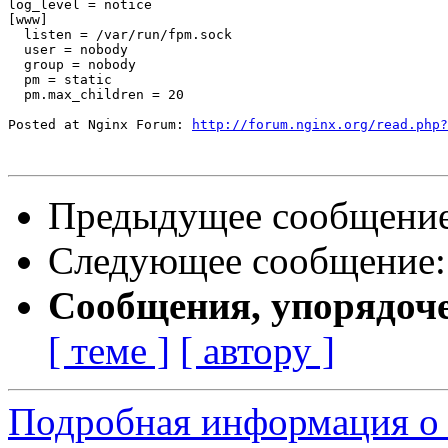
log_level = notice

[www]

  listen = /var/run/fpm.sock

  user = nobody

  group = nobody

  pm = static

  pm.max_children = 20

Posted at Nginx Forum: 
http://forum.nginx.org/read.php?
Предыдущее сообщени
Следующее сообщение
Сообщения, упорядоч
[ теме ]
[ автору ]
Подробная информация о 