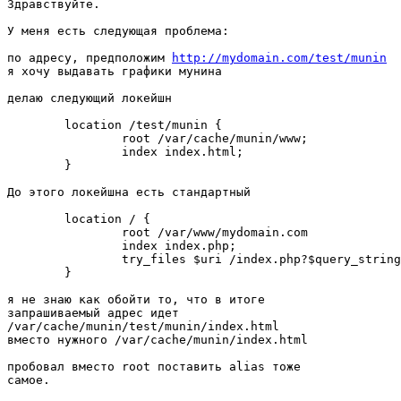
Здравствуйте.

У меня есть следующая проблема:

по адресу, предположим 
http://mydomain.com/test/munin
я хочу выдавать графики мунина

делаю следующий локейшн

	location /test/munin {

		root /var/cache/munin/www;

		index index.html;

	}

До этого локейшна есть стандартный

	location / {

		root /var/www/mydomain.com

		index index.php;

		try_files $uri /index.php?$query_string;

	}

я не знаю как обойти то, что в итоге

запрашиваемый адрес идет

/var/cache/munin/test/munin/index.html

вместо нужного /var/cache/munin/index.html

пробовал вместо root поставить alias тоже

самое.
