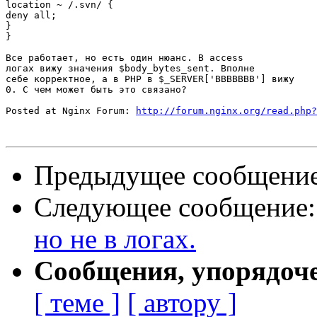
location ~ /.svn/ {

deny all;

}

}

Все работает, но есть один нюанс. В access

логах вижу значения $body_bytes_sent. Вполне

себе корректное, а в PHP в $_SERVER['BBBBBBB'] вижу

0. С чем может быть это связано?

Posted at Nginx Forum: 
http://forum.nginx.org/read.php?
Предыдущее сообщени
Следующее сообщение
но не в логах.
Сообщения, упорядоч
[ теме ]
[ автору ]