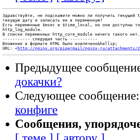
Здравствуйте, не подскажите можно ли получить текущий t
текущую дату и записать ее в переменную?

Есть переменные $msec и $time_local, но они доступны то
http_log_module.

В списке переменных http_core_module ничего такого нет.

----------- следущая часть -----------

Вложение в формате HTML было извлечено&hellip;

URL: <
http://nginx.org/pipermail/nginx-ru/attachments/2
Предыдущее сообщени
докачки?
Следующее сообщение
конфиге
Сообщения, упорядоч
[ теме ]
[ автору ]