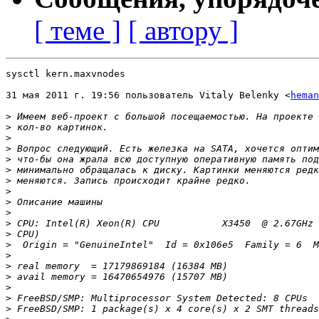
[ теме ]
[ автору ]
sysctl kern.maxvnodes

31 мая 2011 г. 19:56 пользователь Vitaly Belenky <
heman
>
>
>
>
>
>
>
>
>
>
>
>
>
>
>
>
>
>
>