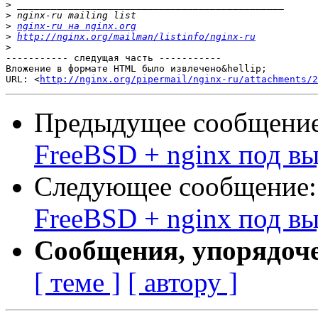
>
>
>
nginx-ru на nginx.org
>
http://nginx.org/mailman/listinfo/nginx-ru
>
----------- следущая часть -----------

Вложение в формате HTML было извлечено&hellip;

URL: <
http://nginx.org/pipermail/nginx-ru/attachments/2
Предыдущее сообщени
FreeBSD + nginx под в
Следующее сообщение
FreeBSD + nginx под в
Сообщения, упорядоч
[ теме ]
[ автору ]