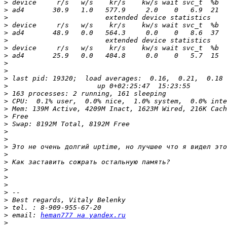
>
>
>
>
>
>
>
>
>
>
>
>
>
>
>
>
>
>
>
>
>
>
>
>
>
>
>
>
>
 email: 
heman777 на yandex.ru
>