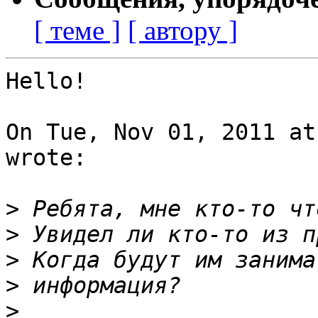
[ теме ]
[ автору ]
Hello!

On Tue, Nov 01, 2011 at
wrote:

>
>
>
>
>