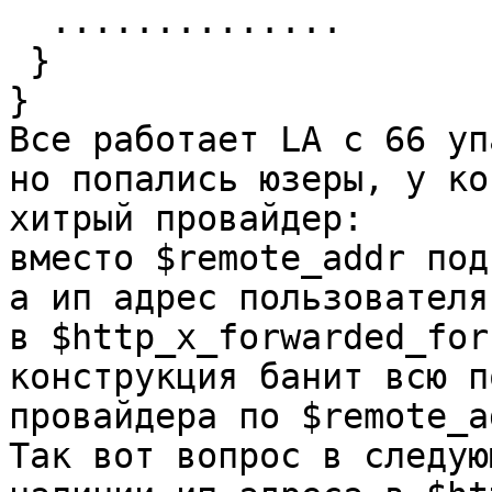
  ..............

 }

}

Все работает LA с 66 уп
но попались юзеры, у ко
хитрый провайдер:

вместо $remote_addr под
а ип адрес пользователя
в $http_x_forwarded_for
конструкция банит всю п
провайдера по $remote_ad
Так вот вопрос в следую