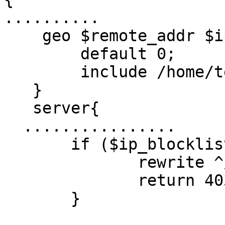
..........

    geo $remote_addr $ip_blocklist_out {

        default 0;

        include /home/test/ddos_ip;

   }

   server{

  ................

       if ($ip_blocklist_out = 1){

              rewrite ^/(.*) /index_ddos.htm last;

              return 403;

       }
