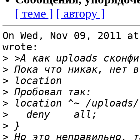
[ теме ]
[ автору ]
On Wed, Nov 09, 2011 at
wrote:

>
>
>
>
>
>
>
>