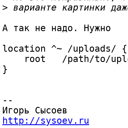
>
А так не надо. Нужно

location ^~ /uploads/ {

    root   /path/to/uploads;

}

-- 

http://sysoev.ru