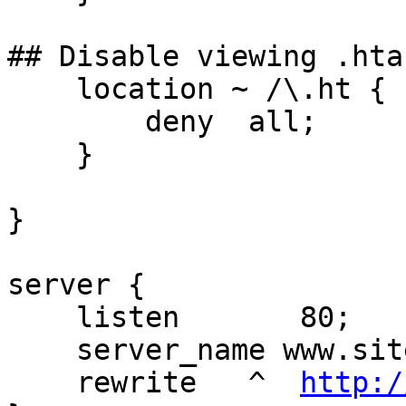
## Disable viewing .hta
    location ~ /\.ht {

        deny  all;

    }

}

server {

    listen       80;

    server_name www.site.ru;

    rewrite   ^  
http:/