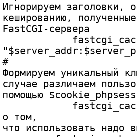
Игнорируем заголовки, о
кешированию, полученные 
FastCGI-сервера

            fastcgi_cache_key

"$server_addr:$server_p
#

Формируем уникальный кл
случае различаем пользо
помощью $cookie_phpsessi
            fastcgi_cache fastcgi_cache; # Говорим 
о том,

что использовать надо в