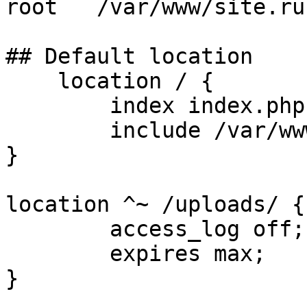
root   /var/www/site.ru;
## Default location

    location / {

        index index.php index.html index.htm;

        include /var/www/site.ru/.htaccess;

}

location ^~ /uploads/ {

	access_log off;

	expires max;

}
