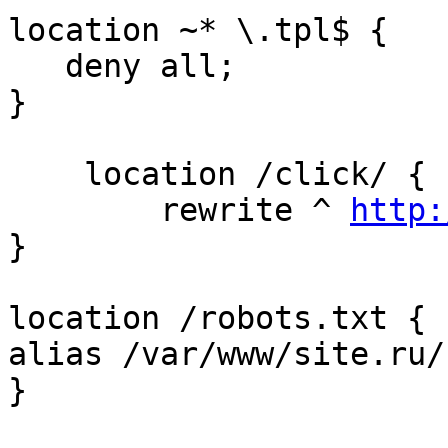
location ~* \.tpl$ {

   deny all;

}

    location /click/ {

	rewrite ^ 
http:
}

location /robots.txt {

alias /var/www/site.ru/
}
