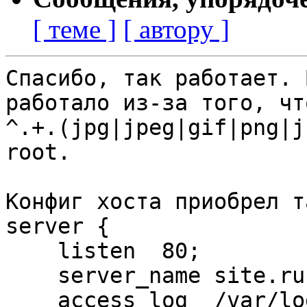
[ теме ]
[ автору ]
Спасибо, так работает. 
работало из-за того, чт
^.+.(jpg|jpeg|gif|png|j
root.

Конфиг хоста приобрел т
server {

    listen  80;

    server_name site.ru;

    access_log  /var/log/nginx/site.ru.access.log;
