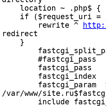
    location ~ .php$ {

    if ($request_uri = /index.php) {

        rewrite ^ 
http:
redirect

    }

        fastcgi_split_path_info ^(.+\.php)(.*)$;

        #fastcgi_pass   127.0.0.1:9000;

        fastcgi_pass   unix:/tmp/php-fpm.sock;

        fastcgi_index  index.php;

        fastcgi_param  SCRIPT_FILENAME 

/var/www/site.ru$fastcg
        include fastcgi_params;
