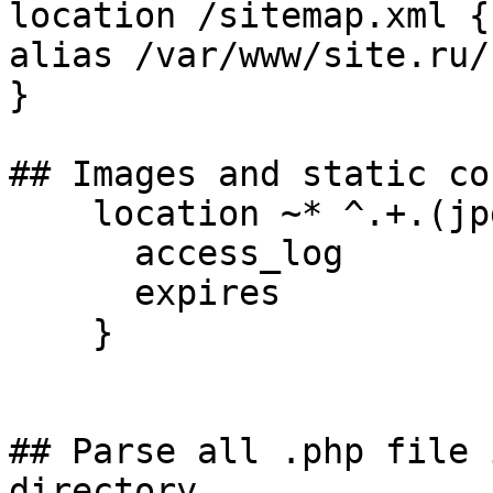
location /sitemap.xml {

alias /var/www/site.ru/
}

## Images and static co
    location ~* ^.+.(jpg|jpeg|gif|png|js|ico)$ {

      access_log        off;

      expires           max;

    }

## Parse all .php file 
directory
