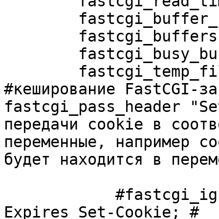
        fastcgi_read_timeout 180;

        fastcgi_buffer_size 128k;

        fastcgi_buffers 4 256k;

        fastcgi_busy_buffers_size 256k;

        fastcgi_temp_file_write_size 256k;

#кеширование FastCGI-за
fastcgi_pass_header "Se
передачи cookie в соотв
переменные, например co
будет находится в перем
            #fastcgi_ignore_headers Cache-Control 
Expires Set-Cookie; #
