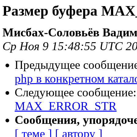
Размер буфeра M
Мисбах-Соловьëв Вади
Ср Ноя 9 15:48:55 UTC 2
Предыдущее сообщени
php в конкретном катал
Следующее сообщение
MAX_ERROR_STR
Сообщения, упорядоч
[ теме ]
[ автору ]