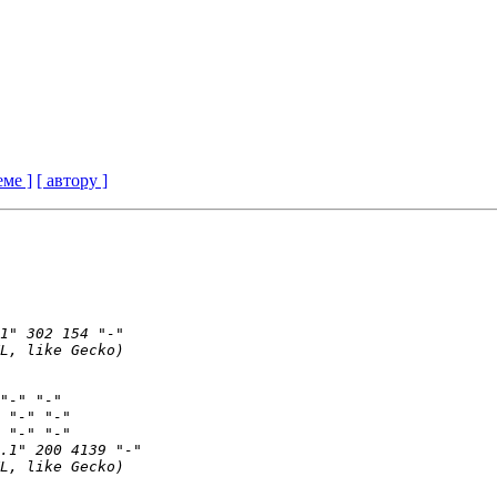
еме ]
[ автору ]