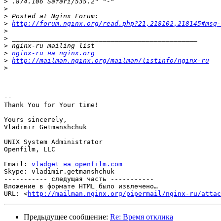
>
>
>
>
http://forum.nginx.org/read.php?21,218102,218145#msg-
>
>
>
>
nginx-ru на nginx.org
>
http://mailman.nginx.org/mailman/listinfo/nginx-ru
>
-- 

Thank You for Your time!

Yours sincerely,

Vladimir Getmanshchuk

UNIX System Administrator

Openfilm, LLC

Email: 
vladget на openfilm.com
Skype: vladimir.getmanshchuk

----------- следущая часть -----------

Вложение в формате HTML было извлечено…

URL: <
http://mailman.nginx.org/pipermail/nginx-ru/attac
Предыдущее сообщение:
Re: Время отклика