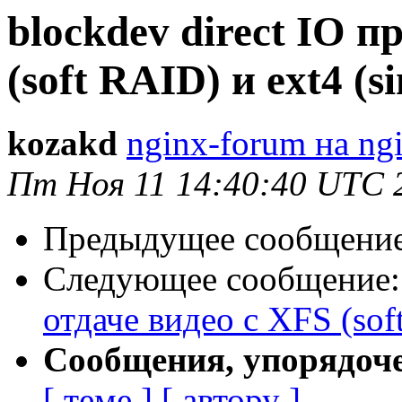
blockdev direct IO п
(soft RAID) и ext4 (
kozakd
nginx-forum на ng
Пт Ноя 11 14:40:40 UTC 
Предыдущее сообщени
Следующее сообщение
отдаче видео с XFS (sof
Сообщения, упорядоч
[ теме ]
[ автору ]