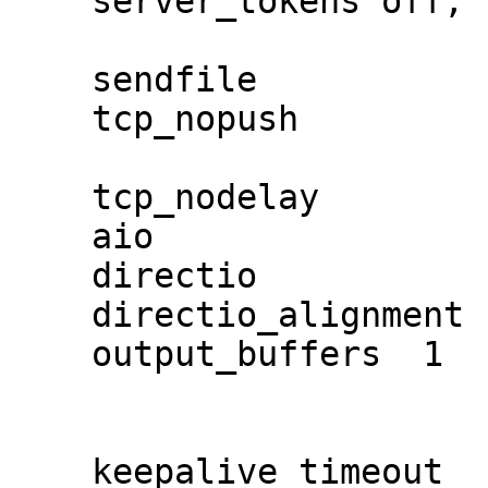
    server_tokens off;

    sendfile            on;

    tcp_nopush          on;

    tcp_nodelay         on;

    aio                 on;

    directio            4m;

    directio_alignment  4k;

    output_buffers  1   1m;

    keepalive_timeout   10;
