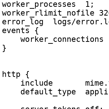
worker_processes  1;

worker_rlimit_nofile 320
error_log  logs/error.l
events {

    worker_connections  16000;

}

http {

    include       mime.types;

    default_type  application/octet-stream;
