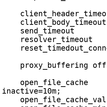
    client_header_timeout       20;

    client_body_timeout         20;

    send_timeout                20s;

    resolver_timeout            0;

    reset_timedout_connection on;

    proxy_buffering off;

    open_file_cache          max=16000  
inactive=10m;

    open_file_cache_valid    120m;
