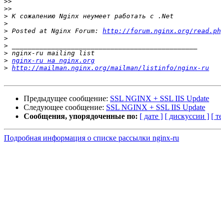
>>
>>
>
>
>
 Posted at Nginx Forum: 
http://forum.nginx.org/read.ph
>
>
>
>
nginx-ru на nginx.org
>
http://mailman.nginx.org/mailman/listinfo/nginx-ru
Предыдущее сообщение:
SSL NGINX + SSL IIS Update
Следующее сообщение:
SSL NGINX + SSL IIS Update
Сообщения, упорядоченные по:
[ дате ]
[ дискуссии ]
[ т
Подробная информация о списке рассылки nginx-ru