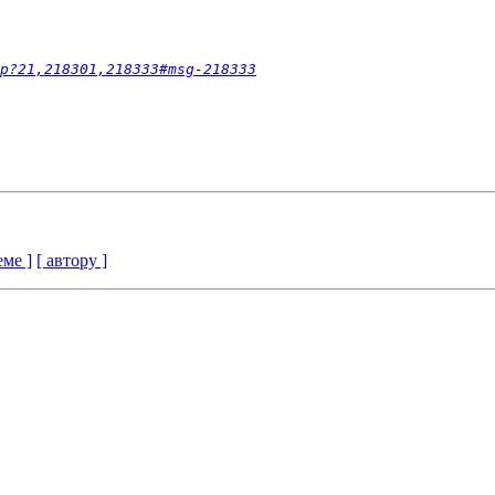
p?21,218301,218333#msg-218333
еме ]
[ автору ]