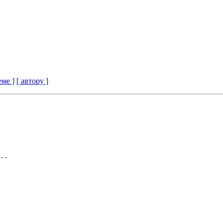
еме ]
[ автору ]