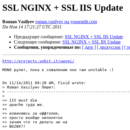
SSL NGINX + SSL IIS Update
Roman Vasilyev
roman.vasilyev на yousendit.com
Пн Ноя 14 17:21:27 UTC 2011
Предыдущее сообщение:
SSL NGINX + SSL IIS Update
Следующее сообщение:
SSL NGINX + SSL IIS Update
Сообщения, упорядоченные по:
[ дате ]
[ дискуссии ]
[ т
http://projects.unbit.it/uwsgi/
MONO рулит, пока к сожалению оно там unstable :(

On 11/14/2011 09:28 AM, Fixid wrote:

>
>
>
>>
>>
>>
>>
>>
>>
>>