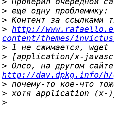
>
>
>
>
http://www.rafaello.e
content/themes/invictus
>
>
>
 Ол
http://dav.dpkg.info/h/
>
>
>