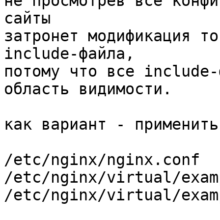
не просмотрев все конфи
сайты

затронет модификация то
include-файла,

потому что все include-
область видимости.

как вариант - применить
/etc/nginx/nginx.conf

/etc/nginx/virtual/exam
/etc/nginx/virtual/exam