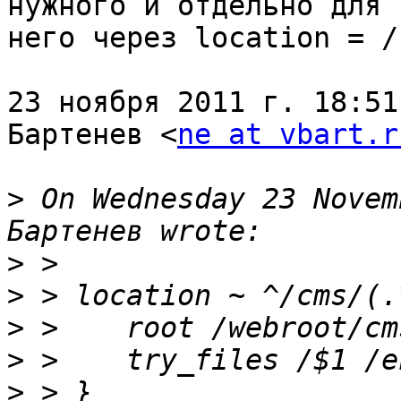
нужного и отдельно для

него через location = /
23 ноября 2011 г. 18:51
Бартенев <
ne at vbart.r
>
 On Wednesday 23 Novem
>
>
>
>
>