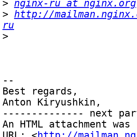
>
nginx-ru at nginx.org
>
http://mailman.nginx.
ru
>
-- 

Best regards,

Anton Kiryushkin,

-------------- next par
An HTML attachment was 
URL: <
http://mailman.ng