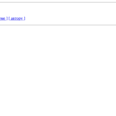
еме ]
[ автору ]