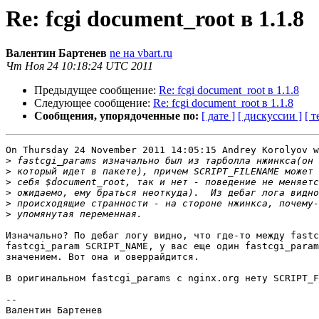
Re: fcgi document_root в 1.1.8
Валентин Бартенев
ne на vbart.ru
Чт Ноя 24 10:18:24 UTC 2011
Предыдущее сообщение:
Re: fcgi document_root в 1.1.8
Следующее сообщение:
Re: fcgi document_root в 1.1.8
Сообщения, упорядоченные по:
[ дате ]
[ дискуссии ]
[ т
On Thursday 24 November 2011 14:05:15 Andrey Korolyov w
>
>
>
>
>
>
Изначально? По дебаг логу видно, что где-то между fastc
fastcgi_param SCRIPT_NAME, у вас еще один fastcgi_param
значением. Вот она и оверрайдится.

В оригинальном fastcgi_params с nginx.org нету SCRIPT_F
--
