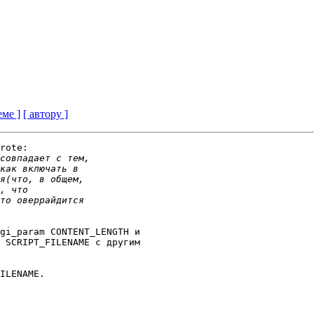
еме ]
[ автору ]
rote:

gi_param CONTENT_LENGTH и 

 SCRIPT_FILENAME с другим 

ILENAME.
