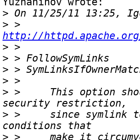
Yuzhaninov wrote:

>
>
 > 
http://httpd.apache.org
>
>
>
>
>
 >     This option sho
>
 >     since symlink t
>