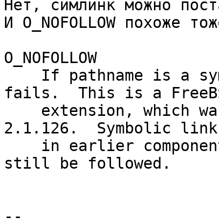
Нет, симлинк можно пост
И O_NOFOLLOW похоже тож
O_NOFOLLOW

    If pathname is a symbolic link, then the open 
fails.  This is a FreeBS
    extension, which was added to Linux in version 
2.1.126.  Symbolic links
    in earlier components of the pathname will 
still be followed.

-- 
