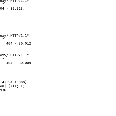
oxy/ HTTP/1.1"

-"

04 - 30.013,

oxy/ HTTP/1.1"

-"

 : 404 - 30.012,

oxy/ HTTP/1.1"

-"

 : 404 - 30.009,

:41:54 +0000]

en] (X11; I;

936 - -
