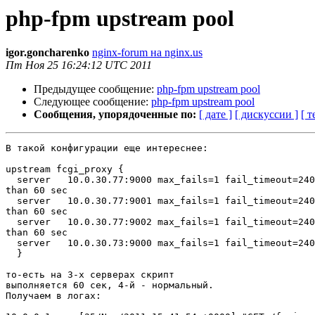
php-fpm upstream pool
igor.goncharenko
nginx-forum на nginx.us
Пт Ноя 25 16:24:12 UTC 2011
Предыдущее сообщение:
php-fpm upstream pool
Следующее сообщение:
php-fpm upstream pool
Сообщения, упорядоченные по:
[ дате ]
[ дискуссии ]
[ т
В такой конфигурации еще интереснее:

upstream fcgi_proxy {

  server   10.0.30.77:9000 max_fails=1 fail_timeout=240s; # answer more

than 60 sec

  server   10.0.30.77:9001 max_fails=1 fail_timeout=240s; # answer more

than 60 sec

  server   10.0.30.77:9002 max_fails=1 fail_timeout=240s; # answer more

than 60 sec

  server   10.0.30.73:9000 max_fails=1 fail_timeout=240s; # ok

  }

то-есть на 3-х серверах скрипт

выполняется 60 сек, 4-й - нормальный.

Получаем в логах:
