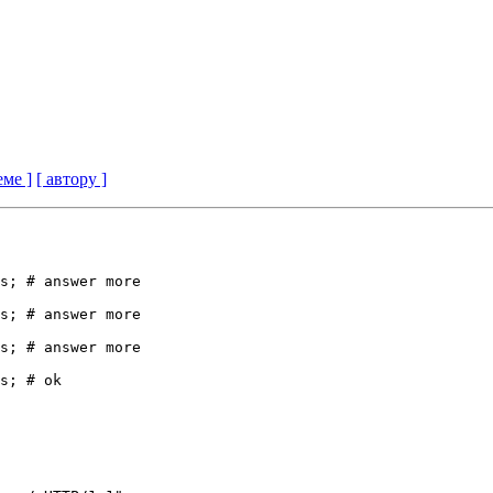
еме ]
[ автору ]