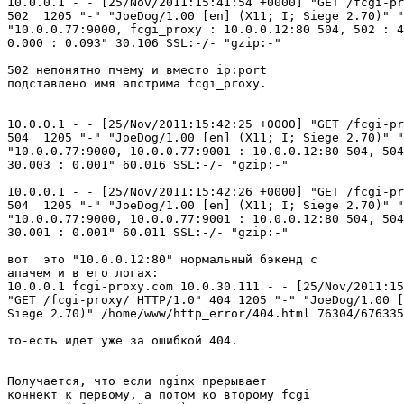
10.0.0.1 - - [25/Nov/2011:15:41:54 +0000] "GET /fcgi-pr
502  1205 "-" "JoeDog/1.00 [en] (X11; I; Siege 2.70)" "
"10.0.0.77:9000, fcgi_proxy : 10.0.0.12:80 504, 502 : 4
0.000 : 0.093" 30.106 SSL:-/- "gzip:-"

502 непонятно пчему и вместо ip:port

подставлено имя апстрима fcgi_proxy.

10.0.0.1 - - [25/Nov/2011:15:42:25 +0000] "GET /fcgi-pr
504  1205 "-" "JoeDog/1.00 [en] (X11; I; Siege 2.70)" "
"10.0.0.77:9000, 10.0.0.77:9001 : 10.0.0.12:80 504, 504
30.003 : 0.001" 60.016 SSL:-/- "gzip:-"

10.0.0.1 - - [25/Nov/2011:15:42:26 +0000] "GET /fcgi-pr
504  1205 "-" "JoeDog/1.00 [en] (X11; I; Siege 2.70)" "
"10.0.0.77:9000, 10.0.0.77:9001 : 10.0.0.12:80 504, 504
30.001 : 0.001" 60.011 SSL:-/- "gzip:-"

вот  это "10.0.0.12:80" нормальный бэкенд с

апачем и в его логах:

10.0.0.1 fcgi-proxy.com 10.0.30.111 - - [25/Nov/2011:15
"GET /fcgi-proxy/ HTTP/1.0" 404 1205 "-" "JoeDog/1.00 [
Siege 2.70)" /home/www/http_error/404.html 76304/676335
то-есть идет уже за ошибкой 404.

Получается, что если nginx прерывает

коннект к первому, а потом ко второму fcgi
