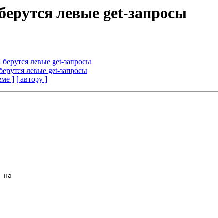
берутся левые get-запросы
 берутся левые get-запросы
берутся левые get-запросы
еме ]
[ автору ]
 на
