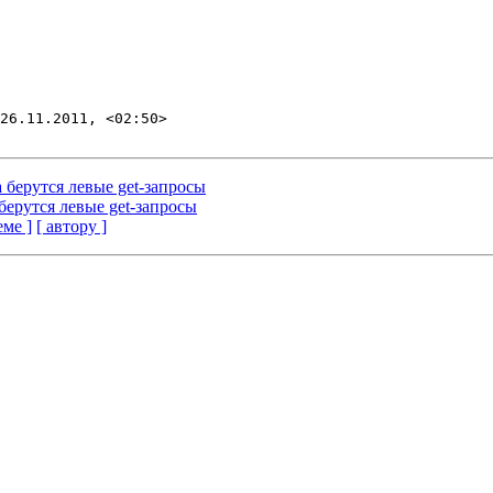
26.11.2011, <02:50>

 берутся левые get-запросы
берутся левые get-запросы
еме ]
[ автору ]