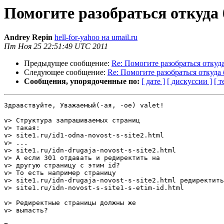
Помогите разобраться откуда 
Andrey Repin
hell-for-yahoo на umail.ru
Пт Ноя 25 22:51:49 UTC 2011
Предыдущее сообщение:
Re: Помогите разобраться откуда
Следующее сообщение:
Re: Помогите разобраться откуда 
Сообщения, упорядоченные по:
[ дате ]
[ дискуссии ]
[ т
Здравствуйте, Уважаемый(-ая, -ое) valet!

v> Структура запрашиваемых страниц

v> такая:

v> site1.ru/id1-odna-novost-s-site2.html

v> ...

v> site1.ru/idn-drugaja-novost-s-site2.html

v> А если 301 отдавать и редиректить на

v> другую страницу с этим id?

v> То есть например страницу 

v> site1.ru/idn-drugaja-novost-s-site2.html редиректить
v> site1.ru/idn-novost-s-site1-s-etim-id.html

v> Редиректные страницы должны же

v> выпасть?
