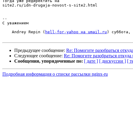
Тогда уже редиректить на

site2.ru/idn-drugaja-novost-s-site2.html

-- 

С уважением

    Andrey Repin (
hell-for-yahoo на umail.ru
) суббота, 
Предыдущее сообщение:
Re: Помогите разобраться откуда
Следующее сообщение:
Re: Помогите разобраться откуда 
Сообщения, упорядоченные по:
[ дате ]
[ дискуссии ]
[ т
Подробная информация о списке рассылки nginx-ru