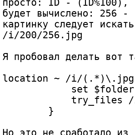
просто: ID - (ID%100), 
будет вычислено: 256 - 
картинку следует искать
/i/200/256.jpg

Я пробовал делать вот та
location ~ /i/(.*)\.jpg 
	    set $folder $1-($1%100);

	    try_files /i/$folder/$1.jpg =400;

        }

Но это не сработало из 