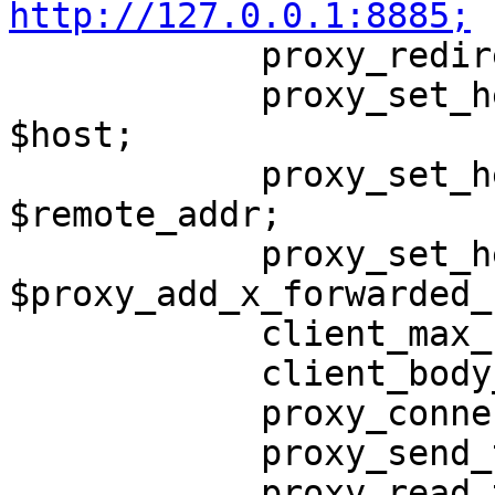
http://127.0.0.1:8885;

            proxy_redirect     off;

            proxy_set_header   Host             
$host;

            proxy_set_header   X-Real-IP        
$remote_addr;

            proxy_set_header   X-Forwarded-For  
$proxy_add_x_forwarded_f
            client_max_body_size       100m;

            client_body_buffer_size    128k;

            proxy_connect_timeout      900;

            proxy_send_timeout         900;

            proxy_read_timeout         900;
