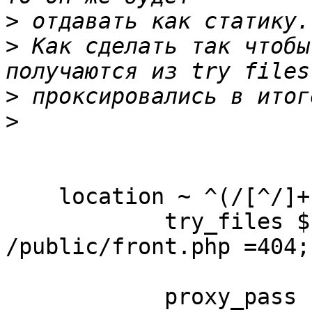
>
>
 Как сделать так чтобы
>
>
    location ~ ^(/[^/]+)/ {

            try_files $uri $1/front.php 
/public/front.php =404;

   