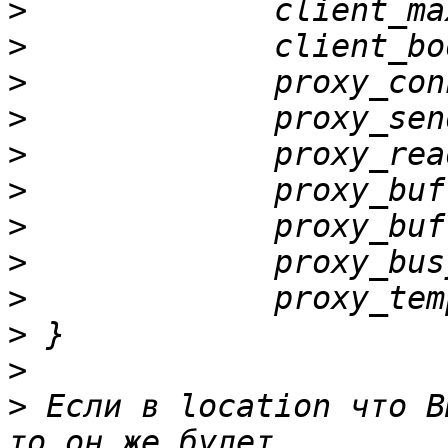
>
>
>
>
>
>
>
>
>
>
>
>
 Если в location что В