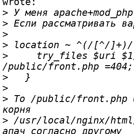
wrote:

>
>
>
>
>
     try_files $uri $1
>
>
>
 То /public/front.php 
>
 /usr/local/nginx/html