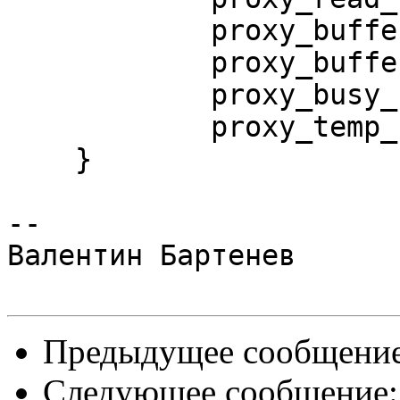
            proxy_buffer_size          16k;

            proxy_buffers              16 64k;

            proxy_busy_buffers_size    64k;

            proxy_temp_file_write_size 64k;

    }

--

Валентин Бартенев

Предыдущее сообщени
Следующее сообщение